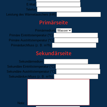
E-Mail
Telefon
Leistung des Wärmetauschers
(kW)
Primärseite
Primärmedium
Primäre Eintrittstemperatur
(°C)
Primäre Austrittstemperatur
(°C)
Primärdurchfluss
(z. B. m³/h)
Sekundärseite
Sekundärmedium
Sekundäre Eintrittstemperatur
(°C)
Sekundäre Austrittstemperatur
(°C)
Sekundärdurchfluss
(z. B. m³/h)
Notiz