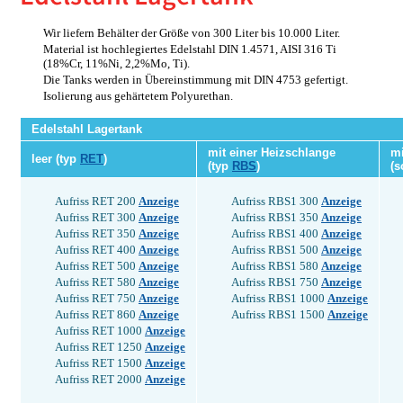
Wir liefern Behälter der Größe von 300 Liter bis 10.000 Liter.
Material ist hochlegiertes Edelstahl DIN 1.4571, AISI 316 Ti
(18%Cr, 11%Ni, 2,2%Mo, Ti).
Die Tanks werden in Übereinstimmung mit DIN 4753 gefertigt.
Isolierung aus gehärtetem Polyurethan.
Edelstahl Lagertank
mit einer Heizschlange
mi
leer (typ
RET
)
(typ
RBS
)
(s
Aufriss RET 200
Anzeige
Aufriss RBS1 300
Anzeige
Aufriss RET 300
Anzeige
Aufriss RBS1 350
Anzeige
Aufriss RET 350
Anzeige
Aufriss RBS1 400
Anzeige
Aufriss RET 400
Anzeige
Aufriss RBS1 500
Anzeige
Aufriss RET 500
Anzeige
Aufriss RBS1 580
Anzeige
Aufriss RET 580
Anzeige
Aufriss RBS1 750
Anzeige
Aufriss RET 750
Anzeige
Aufriss RBS1 1000
Anzeige
Aufriss RET 860
Anzeige
Aufriss RBS1 1500
Anzeige
Aufriss RET 1000
Anzeige
Aufriss RET 1250
Anzeige
Aufriss RET 1500
Anzeige
Aufriss RET 2000
Anzeige