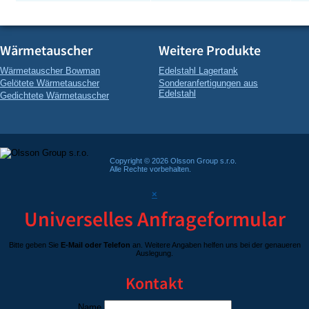
Wärmetauscher
Weitere Produkte
Wärmetauscher Bowman
Edelstahl Lagertank
Gelötete Wärmetauscher
Sonderanfertigungen aus
Edelstahl
Gedichtete Wärmetauscher
Copyright © 2026 Olsson Group s.r.o.
Alle Rechte vorbehalten.
×
Universelles Anfrageformular
Bitte geben Sie
E-Mail oder Telefon
an. Weitere Angaben helfen uns bei der genaueren
Auslegung.
Kontakt
Name