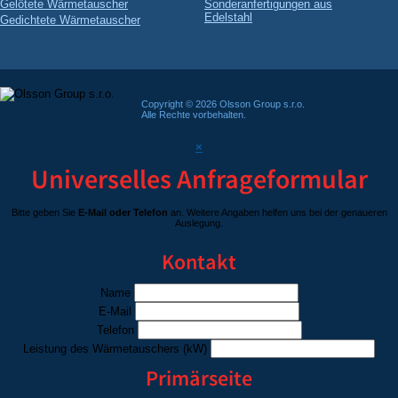
Gelötete Wärmetauscher
Sonderanfertigungen aus
Edelstahl
Gedichtete Wärmetauscher
Copyright © 2026 Olsson Group s.r.o.
Alle Rechte vorbehalten.
×
Universelles Anfrageformular
Bitte geben Sie
E-Mail oder Telefon
an. Weitere Angaben helfen uns bei der genaueren
Auslegung.
Kontakt
Name
E-Mail
Telefon
Leistung des Wärmetauschers
(kW)
Primärseite