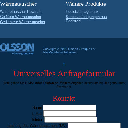
Wärmetauscher
Weitere Produkte
Wärmetauscher Bowman
Edelstahl Lagertank
Gelötete Wärmetauscher
Sonderanfertigungen aus
Edelstahl
Gedichtete Wärmetauscher
Copyright © 2026 Olsson Group s.r.o.
Alle Rechte vorbehalten.
×
Universelles Anfrageformular
Bitte geben Sie
E-Mail oder Telefon
an. Weitere Angaben helfen uns bei der genaueren
Auslegung.
Kontakt
Name
E-Mail
Telefon
Leistung des Wärmetauschers
(kW)