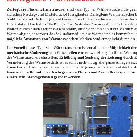
Zerlegbare Plattenwärmetauscher
sind vom Typ her Wärmetauscher, die gee
zwischen Niedrig- und Mitteldruck-Flüssigkeiten. Zerlegbare Wärmetauscher
Stahlplatten mit Dichtungen und beigefügten Bolzen verbunden mit einer fest
Druckplatte. Durch diese fließt von einer Seite das Primärmedium und von de
Platten bilden einen Plattenzwischenraum, durch den immer nur ein Medium 
Wärme abgibt, absorbiert das Sekundärmedium die Wärme und es kommt bei 
mögliche Austausch von Wärme
zwischen Medien wird ermöglicht durch die gr
Der
Vorteil
dieses Typs von Wärmetauschern ist vor allem die
Möglichkeit de
mechanische Säuberung von Einzelteilen
ebenso wie eine gründliche Wartung
des Wärmetauschers einstellen;
Erhöhung und Senkung der Leistung durch Z
Veränderung des Wärmebedarfs ist es somit nicht nötig, die ganze Anlage aus
kommt es zu Turbulenzen, die eine Schutzablagerung reduzieren und die Leis
kann auch in Räumlichkeiten begrenzten Platzes und Ausmaßes bequem inst
zusätzliche Montagekosten gespart werden.