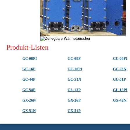
Produkt-Listen
GC-08PI
GC-09P
GC-09PI
GC-16P
GC-16PI
GC-26N
GC-44P
GC-51N
GC-51P
GC-54P
GL-13P
GL-13PI
GX-26N
GX-26P
GX-42N
GX-51N
GX-51P